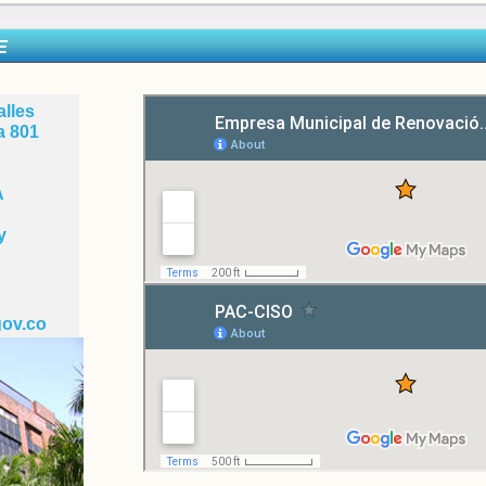
E
lles
a 801
A
y
ov.co