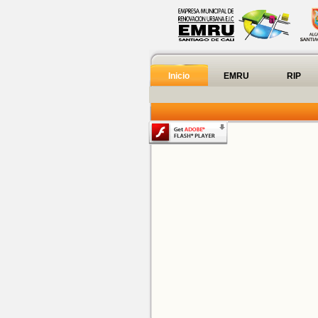
Inicio
EMRU
RIP